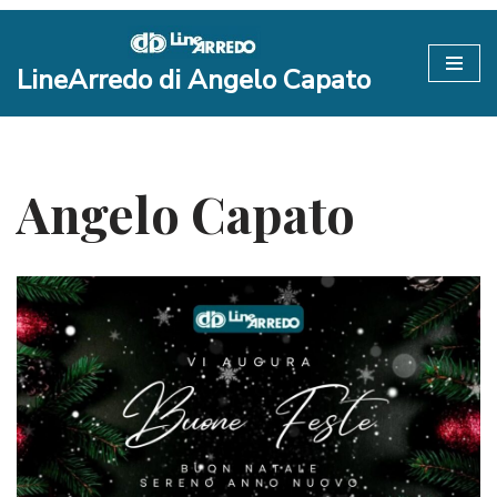
Vai
LineArredo di Angelo Capato
al
contenuto
Angelo Capato